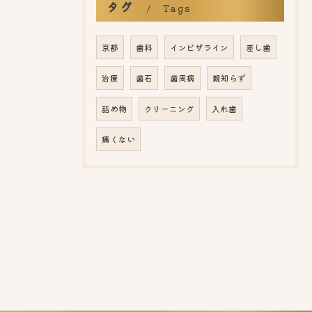
タグ
Tags
京都
歯科
インビザライン
差し歯
治療
歯石
歯周病
親知らず
詰め物
クリーニング
入れ歯
痛くない