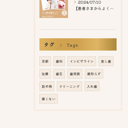
2024/07/10
【患者さまからよくいただくご質問】
タグ
Tags
京都
歯科
インビザライン
差し歯
治療
歯石
歯周病
親知らず
詰め物
クリーニング
入れ歯
痛くない