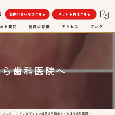
6
お問い合わせはこちら
ネット予約はこちら
ある質問
当院の特徴
アクセス
ブログ
矯正
インプラント
ばら歯科医院へ
セラミック
虫歯
検診
ブログ
インビザライン矯正は八幡市のくわばら歯科医院へ