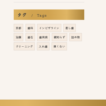
タグ
Tags
京都
歯科
インビザライン
差し歯
治療
歯石
歯周病
親知らず
詰め物
クリーニング
入れ歯
痛くない